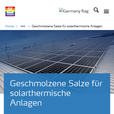
Suchen
Toggle
Toggle country langu
Home
Geschmolzene Salze für solarthermische Anlagen
Geschmolzene Salze für
solarthermische
Anlagen