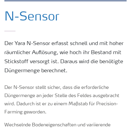
Kulturen
N-Sensor
Düngemittel
Der Yara N-Sensor erfasst schnell und mit hoher
Tools & Services
räumlicher Auflösung, wie hoch ihr Bestand mit
Stickstoff versorgt ist. Daraus wird die benötigte
Zukunft anpacken
Düngermenge berechnet.
Düngeranwendung
Der N-Sensor stellt sicher, dass die erforderliche
Düngermenge an jeder Stelle des Feldes ausgebracht
wird. Dadurch ist er zu einem Maßstab für Precision-
Zeit zu wechseln
Farming geworden.
Medien
Wechselnde Bodeneigenschaften und variierende