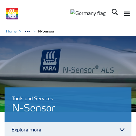
Suchen
Toggle
Toggle country langu
Home
N-Sensor
Tools und Services
N-Sensor
Explore more
Toggl