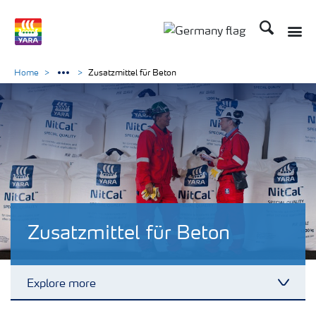
Suchen
Toggle
Toggle country langu
Home
Zusatzmittel für Beton
Zusatzmittel für Beton
Explore more
Toggl