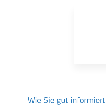
Düngekalender für Raps
Wie Sie gut informie