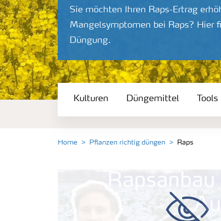
Sie möchten Ihren Raps-Ertrag erh
Mangelsymptomen bei Raps? Hier fi
Düngung.
Kulturen
Kulturen
Düngemittel
Tools
Düngemittel
Tools & Services
Home
Pflanzen richtig düngen
Raps
Zukunft anpacken
Düngeranwendung