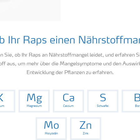
ob Ihr Raps einen Nährstoffma
ren Sie, ob Ihr Raps an Nährstoffmangel leidet, und erfahren
toff aus, um mehr über die Mangelsymptome und den Auswir
Entwicklung der Pflanzen zu erfahren.
K
Mg
Ca
S
ium
Magnesium
Calcium
Schwefel
Bor
Mo
Zn
Molybdän
Zink