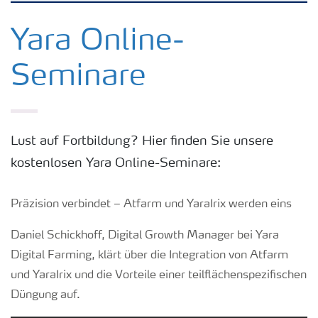
Kulturen
Yara Online-
Seminare
Düngemittel
Tools & Services
Lust auf Fortbildung? Hier finden Sie unsere
kostenlosen Yara Online-Seminare:
Zukunft anpacken
Präzision verbindet – Atfarm und YaraIrix werden eins
Düngeranwendung
Daniel Schickhoff, Digital Growth Manager bei Yara
Digital Farming, klärt über die Integration von Atfarm
Zeit zu wechseln
und YaraIrix und die Vorteile einer teilflächenspezifischen
Düngung auf.
Medien